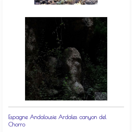
Espagne Andalousie Ardales canyon del
Chorro